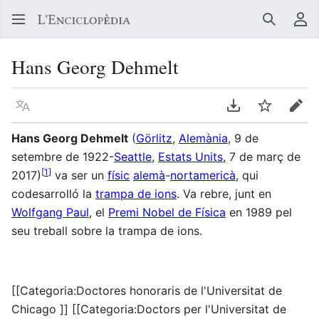
Buscar
Me
Hans Georg Dehmelt
Llegir en un atre idioma
Descarregar en
Vigilar
Edit
Hans Georg Dehmelt
(
Görlitz
,
Alemània
, 9 de
setembre de 1922-
Seattle
,
Estats Units
, 7 de març de
[
1
]
2017)
va ser un
físic
alemà
-
nortamericà
, qui
codesarrolló la
trampa de ions
. Va rebre, junt en
Wolfgang Paul
, el
Premi Nobel de Física
en 1989 pel
seu treball sobre la trampa de ions.
[[Categoria:Doctores honoraris de l'Universitat de
Chicago ]] [[Categoria:Doctors per l'Universitat de