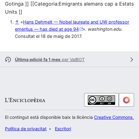
Gotinga ]] [[Categoria:Emigrants alemans cap a Estats
Units ]]
↑
«
Hans Dehmelt — Nobel laureate and UW professor
emeritus — has died at age 94
».
washington.edu
.
Consultat el 18 de maig de 2017.
Última edició fa 1 mes
per
ValBOT
El contingut està disponible baix la llicència
Creative Commons Atr
Política de privacitat
Escritori