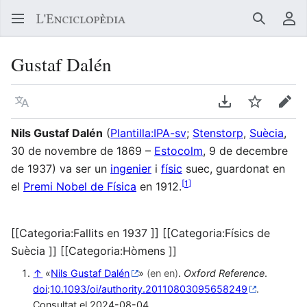
Buscar
Me
Gustaf Dalén
Llegir en un atre idioma
Descarregar en
Vigilar
Edit
Nils Gustaf Dalén
(
Plantilla:IPA-sv
;
Stenstorp
,
Suècia
,
30 de novembre de 1869 –
Estocolm
, 9 de decembre
de 1937) va ser un
ingenier
i
físic
suec, guardonat en
[
1
]
el
Premi Nobel de Física
en 1912.
[[Categoria:Fallits en 1937 ]] [[Categoria:Físics de
Suècia ]] [[Categoria:Hòmens ]]
↑
«
Nils Gustaf Dalén
»
(en en)
.
Oxford Reference
.
doi
:
10.1093/oi/authority.20110803095658249
.
Consultat el 2024-08-04.