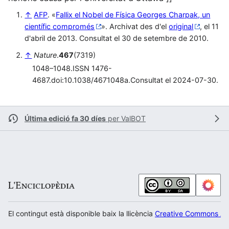
↑
AFP
. «
Fallix el Nobel de Física Georges Charpak, un
científic compromés
». Archivat des d'el
original
, el 11
d'abril de 2013. Consultat el 30 de setembre de 2010.
↑
Nature
.
467
(7319)
1048–1048.ISSN 1476-
4687.doi:10.1038/4671048a.Consultat el 2024-07-30.
Última edició fa 30 díes
per
ValBOT
El contingut està disponible baix la llicència
Creative Commons Atr