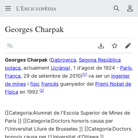
Buscar
Me
Georges Charpak
Llegir en un atre idioma
Descarregar en
Vigilar
Edit
Georges Charpak
(
Dąbrowica
,
Segona República
polaca
, actualment
Ucrània
), 1 d'agost de 1924 -
París
,
[
1
]
França
, 29 de setembre de 2010)
va ser un
ingenier
de mines
i
físic
francés
guanyador del
Premi Nobel de
[
2
]
Física
en 1992.
[[Categoria:Alumnat de l'Escola Superior de Mines de
París ]] [[Categoria:Doctors honoris causa per
l'Universitat Lliure de Brusseles ]] [[Categoria:Doctors
honoris causa per l'Universitat d'Ottawa ]]