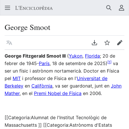
Buscar
Me
George Smoot
Llegir en un atre idioma
Descarregar en
Vigilar
Edit
George Fitzgerald Smoot III
(
Yukon
,
Florida
; 20 de
[
1
]
febrer de 1945-
París
, 18 de setembre de 2025)
va
ser un físic i astrònom nortamericà. Doctor en Física
pel
MIT
i professor de Física en l'
Universitat de
Berkeley
en
Califòrnia
, va ser guardonat, junt en
John
Mather
, en el
Premi Nobel de Física
en 2006.
[[Categoria:Alumnat de l'Institut Tecnològic de
Massachusetts ]] [[Categoria:Astrònoms d'Estats