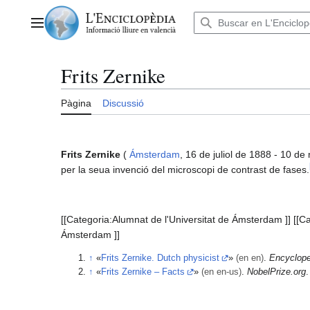
Anar
al
Menú principal
contingut
Frits Zernike
Pàgina
Discussió
Frits Zernike
(
Ámsterdam
, 16 de juliol de 1888 - 10 d
per la seua invenció del microscopi de contrast de fases.
[[Categoria:Alumnat de l'Universitat de Ámsterdam ]] [[Ca
Ámsterdam ]]
↑
«
Frits Zernike. Dutch physicist
»
(en en)
.
Encyclope
↑
«
Frits Zernike – Facts
»
(en en-us)
.
NobelPrize.org
.