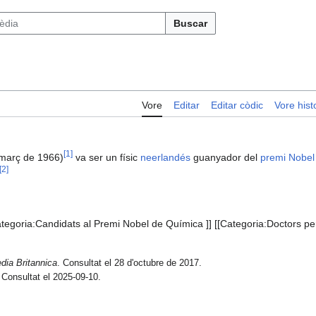
Buscar
Vore
Editar
Editar còdic
Vore histo
[
1
]
e març de 1966)
va ser un físic
neerlandés
guanyador del
premi Nobel
[
2
]
tegoria:Candidats al Premi Nobel de Química ]] [[Categoria:Doctors per 
dia Britannica
. Consultat el 28 d'octubre de 2017.
 Consultat el 2025-09-10.