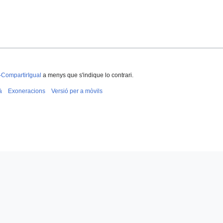
-CompartirIgual
a menys que s'indique lo contrari.
à
Exoneracions
Versió per a mòvils