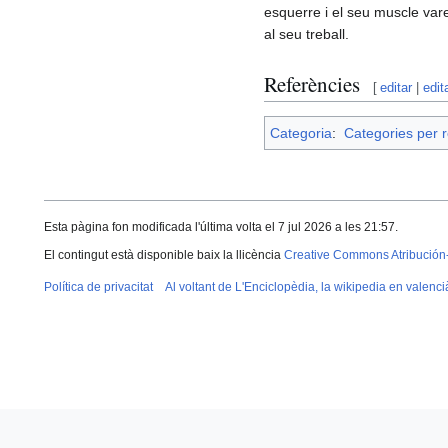
esquerre i el seu muscle var
al seu treball.
Referències
[
editar
|
edit
Categoria
:
Categories per r
Esta pàgina fon modificada l'última volta el 7 jul 2026 a les 21:57.
El contingut està disponible baix la llicència
Creative Commons Atribución
Política de privacitat
Al voltant de L'Enciclopèdia, la wikipedia en valenci