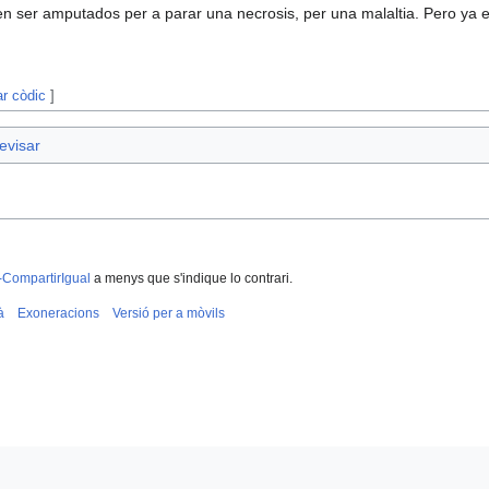
en ser amputados per a parar una necrosis, per una malaltia. Pero ya e
ar còdic
]
evisar
-CompartirIgual
a menys que s'indique lo contrari.
à
Exoneracions
Versió per a mòvils