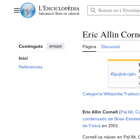
Anar
al
Menú principal
contingut
Eric Allin Corn
Continguts
amagar
Pàgina
Discussió
Inici
Referències
45px|link=|alt=
Categoría:Wikipedia:Traducc
Eric Allin Cornell
(
Pal Alt
,
Ca
condensado de Bose-Einstei
de Física
en 2001.
Cornell va nàixer en Pal Alt,