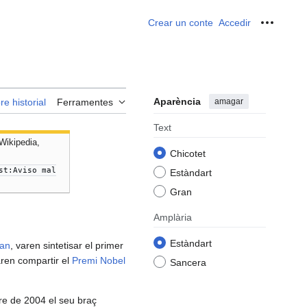
Crear un conte
Accedir
Ferrame
Aparència
amagar
re historial
Ferramentes
Text
Wikipedia,
Chicotet
st:Aviso mal
Estàndart
Gran
Amplària
Estàndart
man
, varen sintetisar el primer
ren compartir el
Premi Nobel
Sancera
bre de 2004 el seu braç