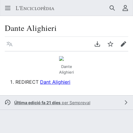
Buscar
Me
Dante Alighieri
Llegir en un atre idioma
Descarregar en
Vigilar
Edit
Dante
Alighieri
REDIRECT
Dant Alighieri
Última edició fa 21 díes
per
Sempreval