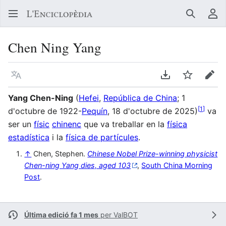
Buscar
Me
Chen Ning Yang
Llegir en un atre idioma
Descarregar en
Vigilar
Edit
Yang Chen-Ning
(
Hefei
,
República de China
; 1
[
1
]
d'octubre de 1922-
Pequín
, 18 d'octubre de 2025)
va
ser un
físic
chinenc
que va treballar en la
física
estadística
i la
física de partícules
.
↑
Chen, Stephen.
Chinese Nobel Prize-winning physicist
Chen-ning Yang dies, aged 103
,
South China Morning
Post
.
Última edició fa 1 mes
per
ValBOT