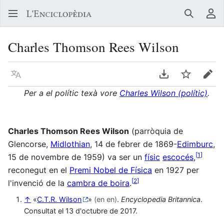
Buscar
Me
Charles Thomson Rees Wilson
Llegir en un atre idioma
Descarregar en
Vigilar
Edit
Per a el polític texà vore
Charles Wilson (polític)
.
Charles Thomson Rees Wilson
(parròquia de
Glencorse,
Midlothian
, 14 de febrer de 1869-
Edimburc
,
[
1
]
15 de novembre de 1959) va ser un
físic
escocés
,
reconegut en el
Premi Nobel de Física
en 1927 per
[
2
]
l'invenció de la
cambra de boira
.
↑
«
C.T.R. Wilson
»
(en en)
.
Encyclopedia Britannica
.
Consultat el 13 d'octubre de 2017.