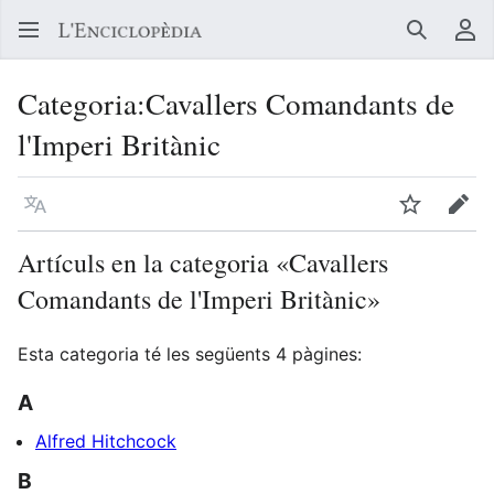
Buscar
Me
Categoria
:
Cavallers Comandants de
l'Imperi Britànic
Llegir en un atre idioma
Vigilar
Edit
Artículs en la categoria «Cavallers
Comandants de l'Imperi Britànic»
Esta categoria té les següents 4 pàgines:
A
Alfred Hitchcock
B