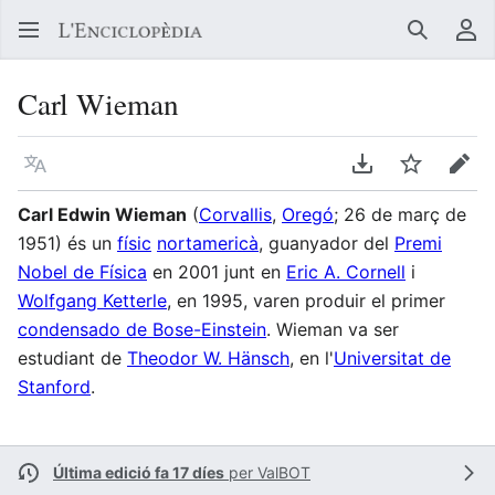
Buscar
Me
Carl Wieman
Llegir en un atre idioma
Descarregar en
Vigilar
Edit
Carl Edwin Wieman
(
Corvallis
,
Oregó
; 26 de març de
1951) és un
físic
nortamericà
, guanyador del
Premi
Nobel de Física
en 2001 junt en
Eric A. Cornell
i
Wolfgang Ketterle
, en 1995, varen produir el primer
condensado de Bose-Einstein
. Wieman va ser
estudiant de
Theodor W. Hänsch
, en l'
Universitat de
Stanford
.
Última edició fa 17 díes
per
ValBOT