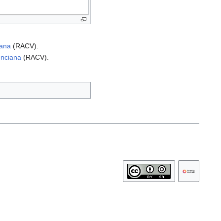
iana
(RACV).
enciana
(RACV).