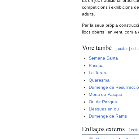
És un joc tradicional practica
competicions i exhibicions de
adults.
Per la seua pròpia construcci
llocs oberts i en vent, com a
Vore també
[
editar
|
edit
Semana Santa
Pasqua
La Tarara
Quaresma
Dumenge de Resurrecci
Mona de Pasqua
Ou de Pasqua
Llesques en ou
Dumenge de Rams
Enllaços externs
[
edit