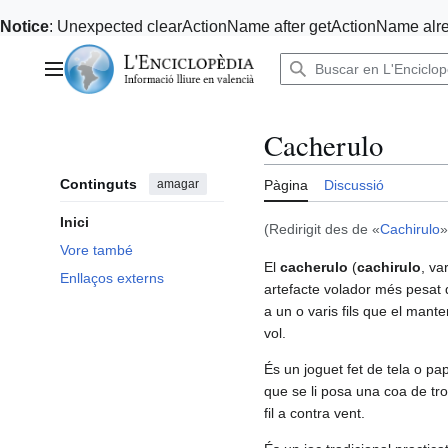
Notice
: Unexpected clearActionName after getActionName alre
Anar
al
Menú principal
contingut
Cacherulo
Continguts
amagar
Pàgina
Discussió
Inici
(Redirigit des de «
Cachirulo
»
Vore també
El
cacherulo
(
cachirulo
, va
Enllaços externs
artefacte volador més pesat
a un o varis fils que el mant
vol.
És un joguet fet de tela o pa
que se li posa una coa de tro
fil a contra vent.