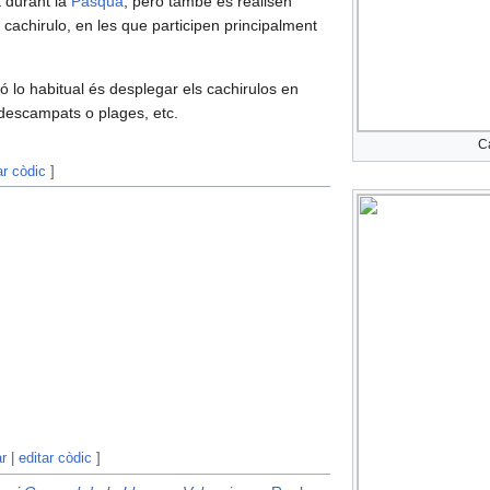
t durant la
Pasqua
, pero també es realisen
 cachirulo, en les que participen principalment
ó lo habitual és desplegar els cachirulos en
 descampats o plages, etc.
C
ar còdic
]
ó
ar
|
editar còdic
]