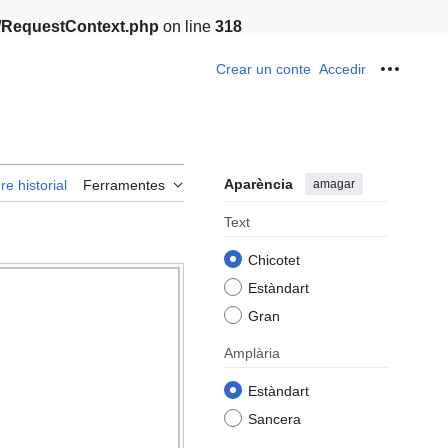
t/RequestContext.php
on line
318
Crear un conte
Accedir
Ferrame
Aparència
amagar
re historial
Ferramentes
Text
Chicotet
Estàndart
Gran
Amplària
Estàndart
Sancera