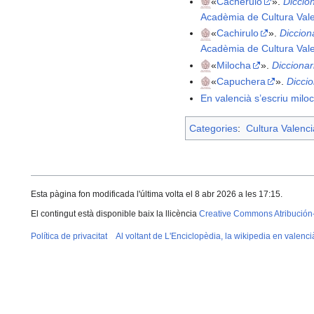
«
Cacherulo
».
Diccio
Acadèmia de Cultura Val
«
Cachirulo
».
Diccion
Acadèmia de Cultura Val
«
Milocha
».
Diccionar
«
Capuchera
».
Dicci
En valencià s’escriu milo
Categories
:
Cultura Valenc
Esta pàgina fon modificada l'última volta el 8 abr 2026 a les 17:15.
El contingut està disponible baix la llicència
Creative Commons Atribución
Política de privacitat
Al voltant de L'Enciclopèdia, la wikipedia en valenci