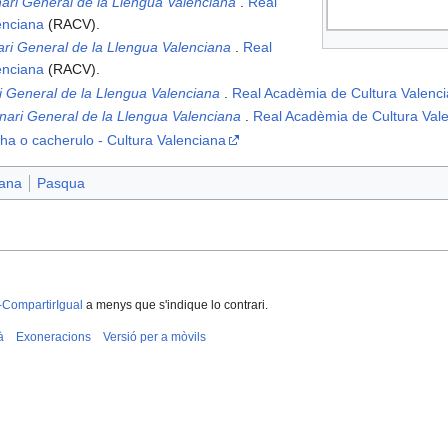
nari General de la Llengua Valenciana
.
Real
enciana
(RACV).
ari General de la Llengua Valenciana
.
Real
enciana
(RACV).
i General de la Llengua Valenciana
.
Real Acadèmia de Cultura Valenc
onari General de la Llengua Valenciana
.
Real Acadèmia de Cultura Val
cha o cacherulo - Cultura Valenciana
iana
Pasqua
-CompartirIgual
a menys que s'indique lo contrari.
à
Exoneracions
Versió per a mòvils