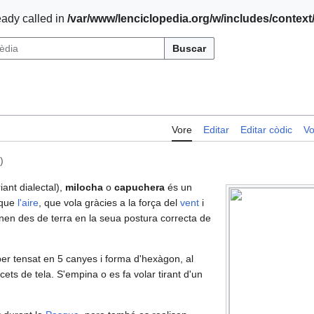
ady called in
/var/www/lenciclopedia.org/w/includes/contex
Buscar
Vore
Editar
Editar còdic
Vo
)
riant dialectal),
milocha
o
capuchera
és un
 que
l'aire
, que vola gràcies a la força del
vent
i
enen des de terra en la seua postura correcta de
per tensat en 5 canyes i forma d'hexàgon, al
cets de tela. S'empina o es fa volar tirant d'un