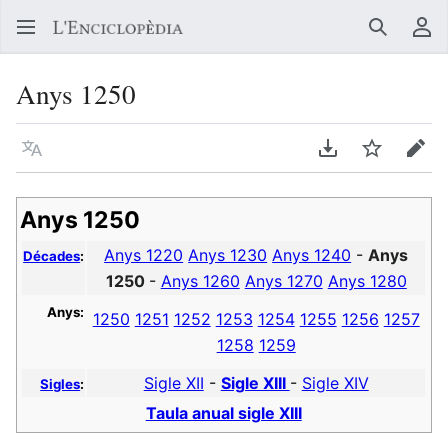
Buscar
Me
Anys 1250
Llegir en un atre idioma
Descarregar en
Vigilar
Edit
Anys 1250
Anys 1220
Anys 1230
Anys 1240
-
Anys
Décades
:
1250
-
Anys 1260
Anys 1270
Anys 1280
Anys:
1250
1251
1252
1253
1254
1255
1256
1257
1258
1259
Sigle XII
-
Sigle XIII
-
Sigle XIV
Sigles
:
Taula anual sigle XIII