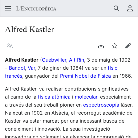
Buscar
Me
Alfred Kastler
Llegir en un atre idioma
Descarregar en
Vigilar
Edit
Alfred Kastler
(
Guebwiller
,
Alt Rin
, 3 de maig de 1902
–
Bandol
,
Var
, 7 de giner de 1984) va ser un
físic
francés
, guanyador del
Premi Nobel de Física
en 1966.
Alfred Kastler, va realisar contribucions significatives
al camp de la
física atòmica
i
molecular
, especialment
a través del seu treball pioner en
espectroscopía
làser.
Naixcut en 1902 en Alsàcia, el recorregut acadèmic de
Kastler va estar marcat per una incessant busca de
coneiximent i innovació. La seua investigació
innovadora no solament va alvançar la comprensió de