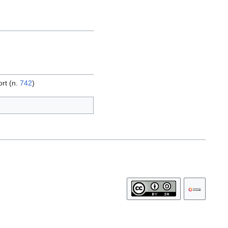
ort (n.
742
)