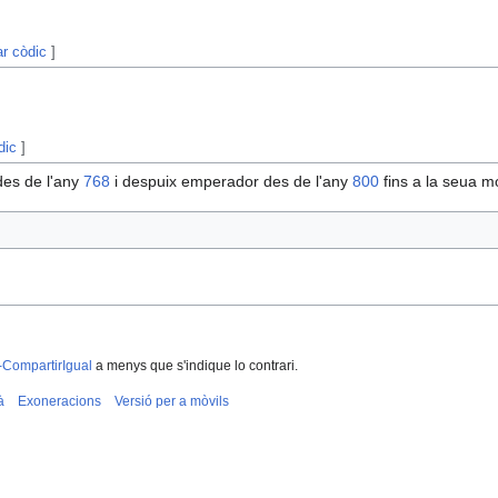
ar còdic
]
dic
]
es de l'any
768
i despuix emperador des de l'any
800
fins a la seua m
-CompartirIgual
a menys que s'indique lo contrari.
à
Exoneracions
Versió per a mòvils