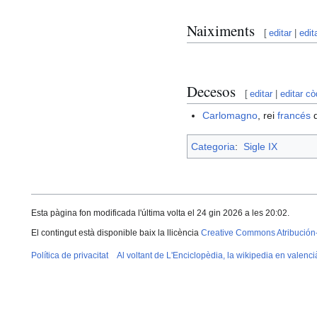
Naiximents
[
editar
|
edit
Decesos
[
editar
|
editar cò
Carlomagno
, rei
francés
d
Categoria
:
Sigle IX
Esta pàgina fon modificada l'última volta el 24 gin 2026 a les 20:02.
El contingut està disponible baix la llicència
Creative Commons Atribución
Política de privacitat
Al voltant de L'Enciclopèdia, la wikipedia en valenci