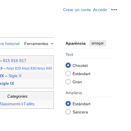
Crear un conte
Accedir
Ferrame
Aparència
amagar
re historial
Ferramentes
Text
–
815
816
817
Chicotet
10
–
Anys 820
Anys 830
Anys 840
Estàndart
 IX
–
Sigle X
Gran
sigle IX
Amplària
Categories
Naiximents
i
Fallits
Estàndart
Sancera