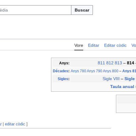
Buscar
Vore
Editar
Editar còdic
Vo
811
812
813
–
814
Anys:
Décades
:
Anys 780
Anys 790
Anys 800
–
Anys 8
Sigle VIII
–
Sigle
Sigles
:
Taula anual 
r
|
editar còdic
]