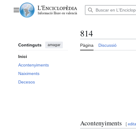
Anar
al
Menú principal
contingut
814
Continguts
amagar
Pàgina
Discussió
Inici
Acontenyiments
Naiximents
Decesos
Acontenyiments
[
edita