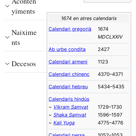
Aconten
yiments
1674 en atres calendaris
Calendari gregorià
1674
Naixime
MDCLXXIV
nts
Ab urbe condita
2427
Calendari armeni
1123
Decesos
Calendari chinenc
4370–4371
Calendari hebreu
5434–5435
Calendaris hindús
~
Vikram Samvat
1729–1730
~
Shaka Samvat
1596–1597
~
Kali Yuga
4775–4776
Calendari persa
1052–1053