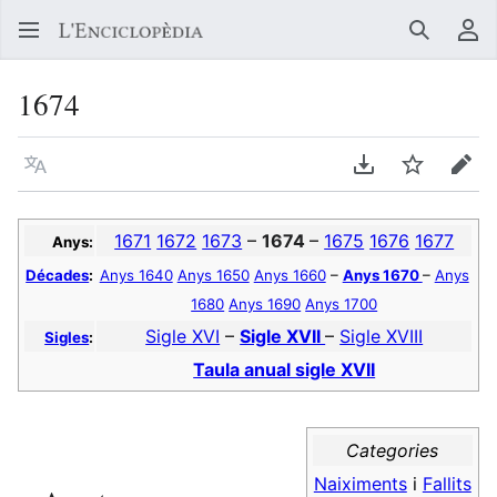
Buscar
Me
1674
Llegir en un atre idioma
Descarregar en
Vigilar
Edit
1671
1672
1673
–
1674
–
1675
1676
1677
Anys:
Décades
:
Anys 1640
Anys 1650
Anys 1660
–
Anys 1670
–
Anys
1680
Anys 1690
Anys 1700
Sigle XVI
–
Sigle XVII
–
Sigle XVIII
Sigles
:
Taula anual sigle XVII
Categories
Naiximents
i
Fallits