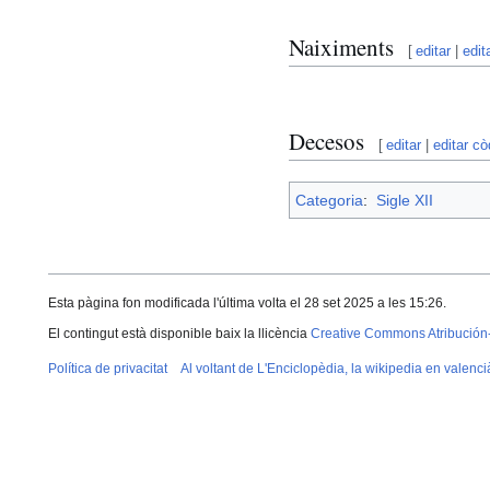
Naiximents
[
editar
|
edit
Decesos
[
editar
|
editar cò
Categoria
:
Sigle XII
Esta pàgina fon modificada l'última volta el 28 set 2025 a les 15:26.
El contingut està disponible baix la llicència
Creative Commons Atribución
Política de privacitat
Al voltant de L'Enciclopèdia, la wikipedia en valenci