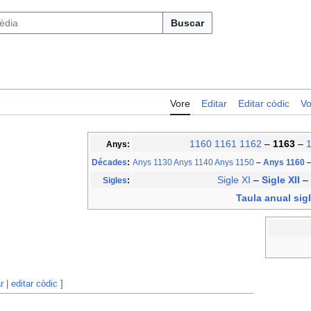
Buscar
Vore
Editar
Editar còdic
Vo
1160
1161
1162
–
1163
–
Anys:
Décades
:
Anys 1130
Anys 1140
Anys 1150
–
Anys 1160
Sigle XI
–
Sigle XII
–
Sigles
:
Taula anual sigl
r
|
editar còdic
]