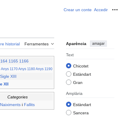
Crear un conte
Accedir
Ferrame
Aparència
amagar
re historial
Ferramentes
Text
1164
1165
1166
Chicotet
–
Anys 1170
Anys 1180
Anys 1190
Estàndart
Sigle XIII
Gran
e XII
Amplària
Categories
Naiximents
i
Fallits
Estàndart
Sancera