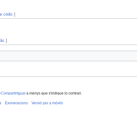
ar còdic
]
dic
]
-CompartirIgual
a menys que s'indique lo contrari.
à
Exoneracions
Versió per a mòvils