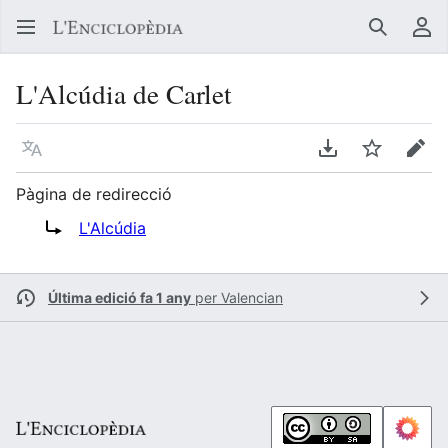
Buscar
Me
L'Alcúdia de Carlet
Llegir en un atre idioma
Descarregar en
Vigilar
Edit
Pàgina de redirecció
Redirigix a:
L'Alcúdia
Última edició fa 1 any
per
Valencian