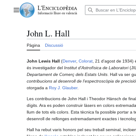
Anar
al
Menú principal
contingut
John L. Hall
Pàgina
Discussió
John Lewis Hall
(
Denver
,
Colorat
, 21 d'agost de 1934) 
és investigador del
Institut d'Astrofísica de Laboratori
(JIL
Departament de Comerç dels Estats Units
. Hall va ser 
contribucions al desenroll de l'espectroscòpia de precisi
otorgada a
Roy J. Glauber
.
Les contribucions de John Hall i Theodor Hänsch de fina
dígits. Ara es poden construir làsers en colors extremada
llum de tots els colors. Esta tècnica fa possible portar a 
desenroll de rellonges extremadament exactes i tecnolo
Hall ha rebut varis honors pel seu treball seminal, incloe