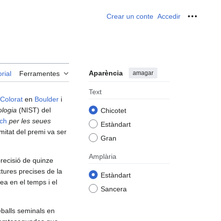
Crear un conte
Accedir
Ferrame
Aparència
amagar
rial
Ferramentes
Text
 Colorat
en
Boulder
i
ologia
(NIST) del
Chicotet
ch
per les seues
Estàndart
 mitat del premi va ser
Gran
Amplària
recisió de quinze
tures precises de la
Estàndart
lea en el temps i el
Sancera
eballs seminals en