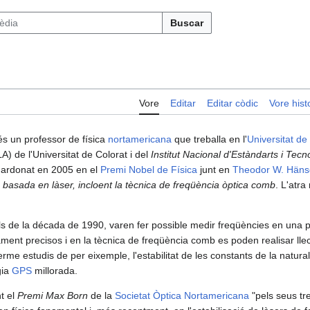
Buscar
Vore
Editar
Editar còdic
Vore histo
és un professor de física
nortamericana
que treballa en l'
Universitat de
A) de l'Universitat de Colorat i del
Institut Nacional d'Estàndarts i Tecn
guardonat en 2005 en el
Premi Nobel de Física
junt en
Theodor W. Häns
ó basada en làser, incloent la tècnica de freqüència òptica comb
. L'atra
ls de la década de 1990, varen fer possible medir freqüències en una p
ment precisos i en la tècnica de freqüència comb es poden realisar llec
terme estudis de per eixemple, l'estabilitat de les constants de la natura
gia
GPS
millorada.
nt el
Premi Max Born
de la
Societat Òptica Nortamericana
"pels seus tr