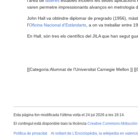
l'àrea de
làserés
estables incloent les seues aplicacions 
varen permetre impressionants alvanços en metrologia d
John Hall va obtindre diplomar de pregrado (1956), màste
l'
Oficina Nacional d'Estàndarts
, a on va treballar entre 
En Hall, són tres els científics del JILA que han segut 
[[Categoria:Alumnat de l'Universitat Carnegie Mellon ]] [[C
Esta pàgina fon modificada l'última volta el 24 jul 2026 a les 18:14.
El contingut està disponible baix la llicència
Creative Commons Atribución
Política de privacitat
Al voltant de L'Enciclopèdia, la wikipedia en valenci