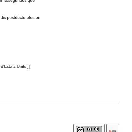
e femtosegundos que
udis postdoctorales en
d'Estats Units ]]