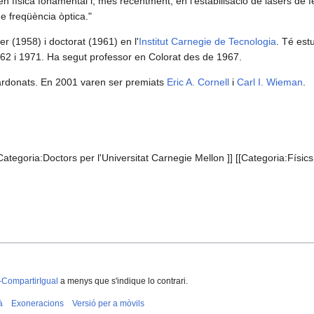
en física fonamental i, més recentment, en l'estabilisació de làsers d
e freqüència òptica."
r (1958) i doctorat (1961) en l'
Institut Carnegie de Tecnologia
. Té est
1962 i 1971. Ha segut professor en Colorat des de 1967.
guardonats. En 2001 varen ser premiats
Eric A. Cornell
i
Carl I. Wieman
.
ategoria:Doctors per l'Universitat Carnegie Mellon ]] [[Categoria:Físics 
-CompartirIgual
a menys que s'indique lo contrari.
à
Exoneracions
Versió per a mòvils