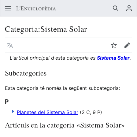
Buscar
Me
Categoria
:
Sistema Solar
Llegir en un atre idioma
Vigilar
Edit
L'artícul principal d'esta categoria és
Sistema Solar
.
Subcategories
Esta categoria té només la següent subcategoria:
P
Planetes del Sistema Solar
(2 C, 9 P)
Artículs en la categoria «Sistema Solar»