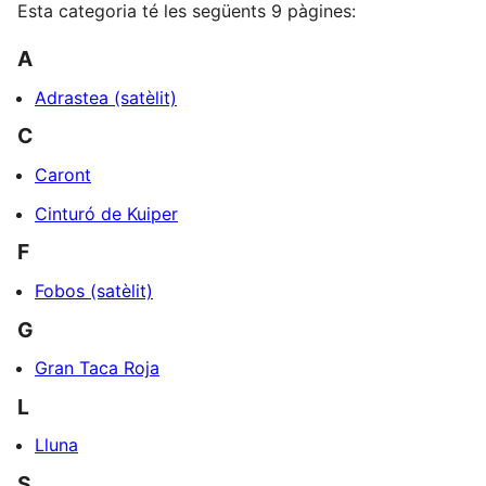
Esta categoria té les següents 9 pàgines:
A
Adrastea (satèlit)
C
Caront
Cinturó de Kuiper
F
Fobos (satèlit)
G
Gran Taca Roja
L
Lluna
S