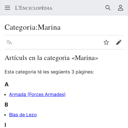
Buscar
Me
Categoria
:
Marina
Llegir en un atre idioma
Vigilar
Edit
Artículs en la categoria «Marina»
Esta categoria té les següents 3 pàgines:
A
Armada (Forces Armades)
B
Blas de Lezo
I