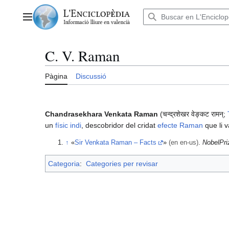
Anar
al
Menú principal
contingut
C. V. Raman
Pàgina
Discussió
Chandrasekhara Venkata Raman
(चन्द्रशेखर वेङ्कट रामन्;
un
físic
indi
, descobridor del cridat
efecte Raman
que li 
↑
«
Sir Venkata Raman – Facts
»
(en en-us)
.
NobelPri
Categoria
:
Categories per revisar