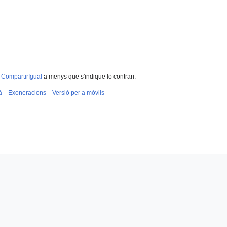
-CompartirIgual
a menys que s'indique lo contrari.
à
Exoneracions
Versió per a mòvils