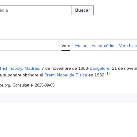
Buscar
Vore
Editar
Editar còdic
Vore histo
Trichinopoly
,
Madrás
, 7 de novembre de 1888-
Bangalore
, 21 de novem
[
1
]
va supondre obtindre el
Premi Nobel de Física
en 1930.
ze.org
. Consultat el 2025-09-05.